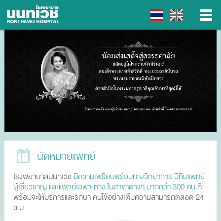
▼
▼
▼
▼
นัดหมายแพทย์
โรงพยาบาลนนทเวช
มีความเพรียบพร้อมทางวิทยาการ มีทีมแพทย์
ผู้เชี่ยวชาญ และแพทย์เฉพาะทาง ในสาขาต่างๆ มากกว่า 300 คน
ที่
พร้อมจะให้บริการและรักษา คนไข้อย่างเต็มความสามารถตลอด 24
ช.ม.