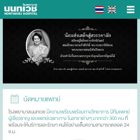
▼
▼
▼
▼
นัดหมายแพทย์
โรงพยาบาลนนทเวช
มีความเพรียบพร้อมทางวิทยาการ มีทีมแพทย์
ผู้เชี่ยวชาญ และแพทย์เฉพาะทาง ในสาขาต่างๆ มากกว่า 300 คน
ที่
พร้อมจะให้บริการและรักษา คนไข้อย่างเต็มความสามารถตลอด 24
ช.ม.