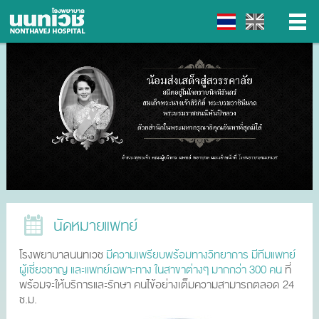
▼
▼
▼
▼
นัดหมายแพทย์
โรงพยาบาลนนทเวช
มีความเพรียบพร้อมทางวิทยาการ มีทีมแพทย์
ผู้เชี่ยวชาญ และแพทย์เฉพาะทาง ในสาขาต่างๆ มากกว่า 300 คน
ที่
พร้อมจะให้บริการและรักษา คนไข้อย่างเต็มความสามารถตลอด 24
ช.ม.