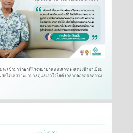
่ผมจะเข้ามารักษาที่โรงพยาบาลนนทเวช ผมเคยเข้ามาเยี่ยม
่สัมผัสได้เลยว่าพยาบาลดูแลเอาใจใส่ดี เวลากดออดขอความ