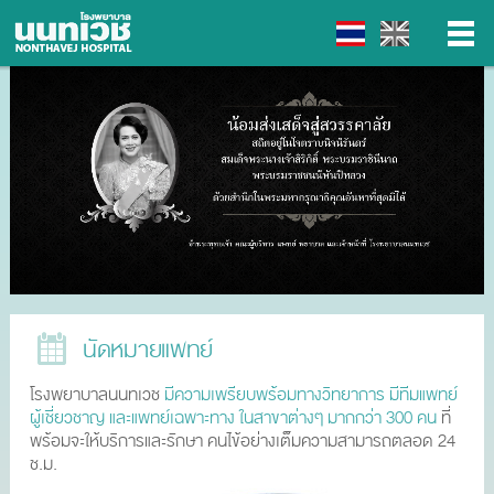
▼
▼
▼
▼
นัดหมายแพทย์
โรงพยาบาลนนทเวช
มีความเพรียบพร้อมทางวิทยาการ มีทีมแพทย์
ผู้เชี่ยวชาญ และแพทย์เฉพาะทาง ในสาขาต่างๆ มากกว่า 300 คน
ที่
พร้อมจะให้บริการและรักษา คนไข้อย่างเต็มความสามารถตลอด 24
ช.ม.