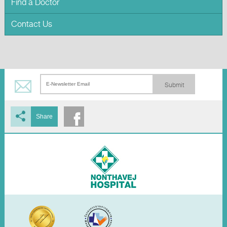
Find a Doctor
Contact Us
Submit
Share