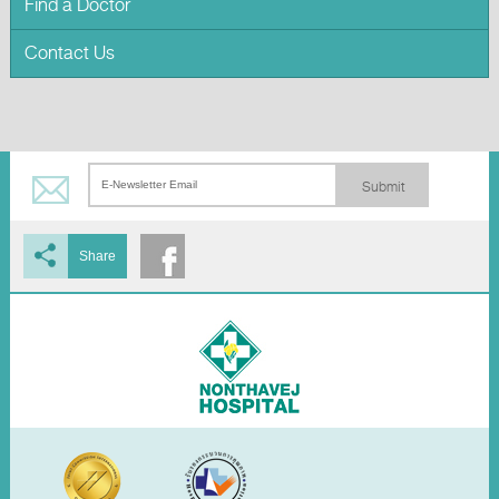
Find a Doctor
Contact Us
Submit
Share