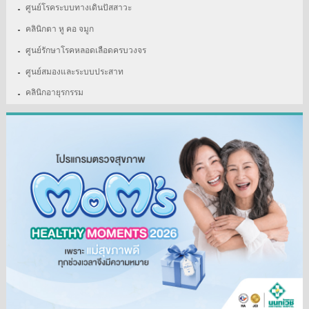
ศูนย์โรคระบบทางเดินปัสสาวะ
คลินิกตา หู คอ จมูก
ศูนย์รักษาโรคหลอดเลือดครบวงจร
ศูนย์สมองและระบบประสาท
คลินิกอายุรกรรม