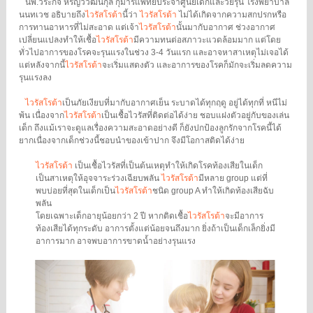
นพ.วีระกิจ หิรัญวิวัฒน์กุล กุมารแพทย์ประจำศูนย์เด็กและวัยรุ่น โรงพยาบาล
นนทเวช อธิบายถึง
ไวรัสโรต้า
นี้ว่า
ไวรัสโรต้า
ไม่ได้เกิดจากความสกปรกหรือ
การทานอาหารที่ไม่สะอาด แต่เจ้า
ไวรัสโรต้า
นั้นมากับอากาศ ช่วงอากาศ
เปลี่ยนแปลงทำให้เชื้อ
ไวรัสโรต้า
มีความทนต่อสภาวะแวดล้อมมาก แต่โดย
ทั่วไปอาการของโรคจะรุนแรงในช่วง 3-4 วันแรก และอาจหาสาเหตุไม่เจอได้
แต่หลังจากนี้
ไวรัสโรต้า
จะเริ่มแสดงตัว และอาการของโรคก็มักจะเริ่มลดความ
รุนแรงลง
ไวรัสโรต้า
เป็นภัยเงียบที่มากับอากาศเย็น ระบาดได้ทุกฤดู อยู่ได้ทุกที่ หนีไม่
พ้น เนื่องจาก
ไวรัสโรต้า
เป็นเชื้อไวรัสที่ติดต่อได้ง่าย ชอบแฝงตัวอยู่กับของเล่น
เด็ก ถึงแม้เราจะดูแลเรื่องความสะอาดอย่างดี ก็ยังปกป้องลูกรักจากโรคนี้ได้
ยากเนื่องจากเด็กช่วงนี้ชอบนำของเข้าปาก จึงมีโอกาสติดได้ง่าย
ไวรัสโรต้า
เป็นเชื้อไวรัสที่เป็นต้นเหตุทำให้เกิดโรคท้องเสียในเด็ก
เป็นสาเหตุให้อุจจาระร่วงเฉียบพลัน
ไวรัสโรต้า
มีหลาย group แต่ที่
พบบ่อยที่สุดในเด็กเป็น
ไวรัสโรต้า
ชนิด group A ทำให้เกิดท้องเสียฉับ
พลัน
โดยเฉพาะเด็กอายุน้อยกว่า 2 ปี หากติดเชื้อ
ไวรัสโรต้า
จะมีอาการ
ท้องเสียได้ทุกระดับ อาการตั้งแต่น้อยจนถึงมาก ยิ่งถ้าเป็นเด็กเล็กยิ่งมี
อาการมาก อาจพบอาการขาดน้ำอย่างรุนแรง