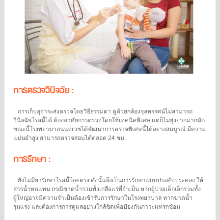
การตรวจวินิจฉัย :
การเก็บอุจาระส่งตรวจโดยวิธีธรรมดา ดูด้วยกล้องจุลทรรศน์ไม่สามารถ
วินิจฉัยโรคนี้ได้ ต้องอาศัยการตรวจโดยใช้เทคนิคพิเศษ แต่ก็ไม่ยุ่งยากมากนัก
ขณะนี้โรงพยาบาลนนทเวชได้พัฒนาการตรวจพิเศษนี้ได้อย่างสมบูรณ์ มีความ
แม่นยำสูง สามารถตรวจสอบได้ตลอด 24 ชม.
การรักษา :
ยังไม่มียารักษาโรคนี้โดยตรง ดังนั้นจึงเป็นการรักษาแบบประคับประคอง ให้
สารน้ำทดแทน กรณีขาดน้ำรวมทั้งเกลือแร่ที่จำเป็น หากผู้ป่วยเด็กเล็กรวมทั้ง
ผู้ใหญ่อาจมีความจำเป็นต้องเข้ารับการรักษาในโรงพยาบาล หากขาดน้ำ
รุนแรง และต้องการการดูแลอย่างใกล้ชิดเพื่อป้องกันภาวะแทรกซ้อน