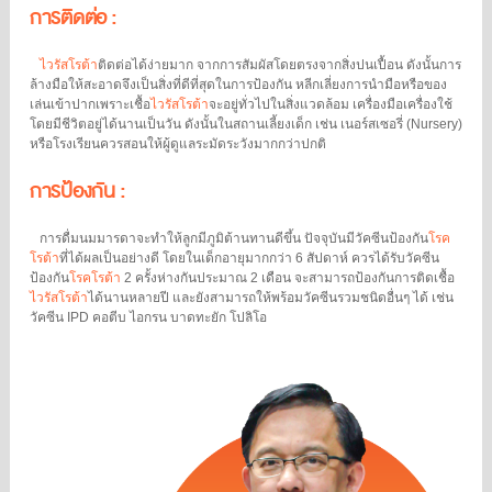
การติดต่อ :
ไวรัสโรต้า
ติดต่อได้ง่ายมาก จากการสัมผัสโดยตรงจากสิ่งปนเปื้อน ดังนั้นการ
ล้างมือให้สะอาดจึงเป็นสิ่งที่ดีที่สุดในการป้องกัน หลีกเลี่ยงการนำมือหรือของ
เล่นเข้าปากเพราะเชื้อ
ไวรัสโรต้า
จะอยู่ทั่วไปในสิ่งแวดล้อม เครื่องมือเครื่องใช้
โดยมีชีวิตอยู่ได้นานเป็นวัน ดังนั้นในสถานเลี้ยงเด็ก เช่น เนอร์สเซอรี่ (Nursery)
หรือโรงเรียนควรสอนให้ผู้ดูแลระมัดระวังมากกว่าปกติ
การป้องกัน :
การดื่มนมมารดาจะทำให้ลูกมีภูมิต้านทานดีขึ้น ปัจจุบันมีวัคซีนป้องกัน
โรค
โรต้า
ที่ได้ผลเป็นอย่างดี โดยในเด็กอายุมากกว่า 6 สัปดาห์ ควรได้รับวัคซีน
ป้องกัน
โรคโรต้า
2 ครั้งห่างกันประมาณ 2 เดือน จะสามารถป้องกันการติดเชื้อ
ไวรัสโรต้า
ได้นานหลายปี และยังสามารถให้พร้อมวัคซีนรวมชนิดอื่นๆ ได้ เช่น
วัคซีน IPD คอตีบ ไอกรน บาดทะยัก โปลิโอ