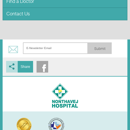
Find a Doctor
Contact Us
Submit
Share