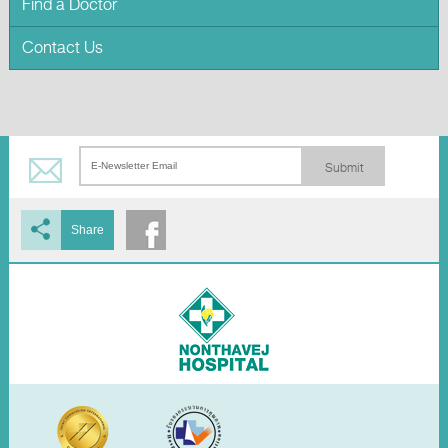
Find a Doctor
Contact Us
Submit
Share