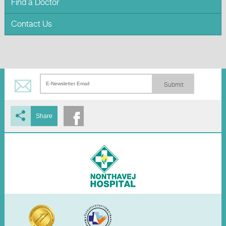
Find a Doctor
Contact Us
Submit
Share