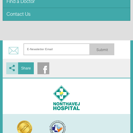
Find a Doctor
Contact Us
Submit
Share