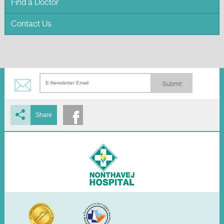
Find a Doctor
Contact Us
Submit
Share