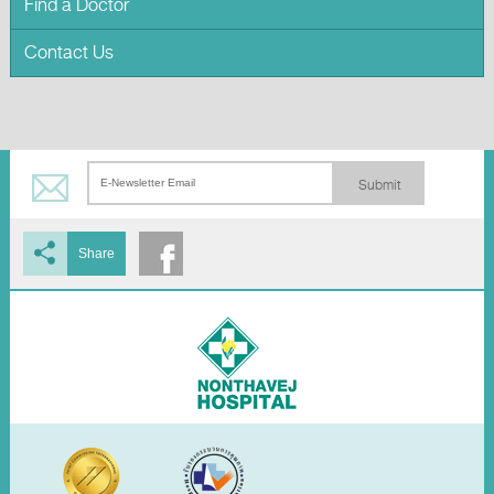
Find a Doctor
Contact Us
Submit
Share