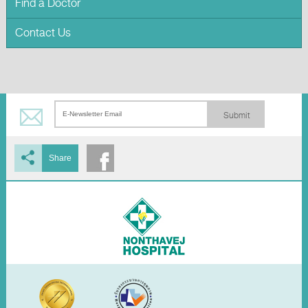
Find a Doctor
Contact Us
Submit
Share