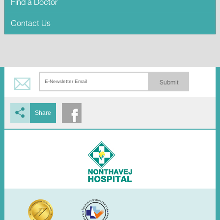
Find a Doctor
Contact Us
Submit
Share