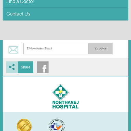
Find a Doctor
Contact Us
Submit
Share