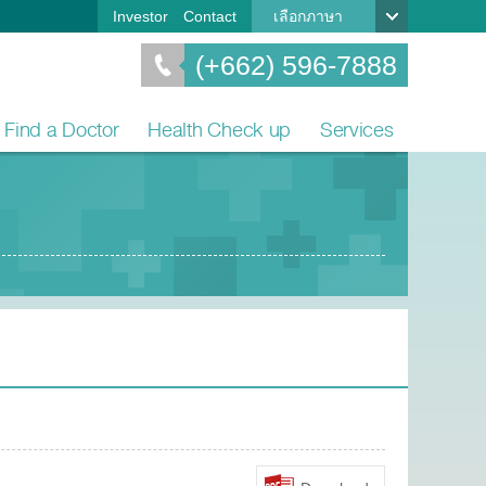
Investor
Contact
เลือกภาษา
(+662) 596-7888
Find a Doctor
Health Check up
Services