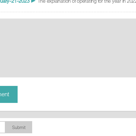
uary
-21-2023
►
The explanation of operating for the year in 202
ment
Submit