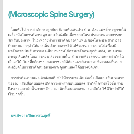
(Microscopic Spine Surgery)
โดยทั่วไป การผ่าตัดกระดูกสันหลังกดทับเส้นประสาท ศัลยแพทย์กระดูกจะใช้
เครื่องมือในการตัดกระดูก และเอ็นพังผืดเพื่อขยายโพรงประสาทคลายการกด
รัดเส้นประสาท ในระหว่างทำการผ่าตัดบางตำแหน่งของโพรงประสาท อาจ
ตีบแคบมากๆทำให้มองเห็นเส้นประสาทได้ไม่ชัดเจน การสอดใส่เครื่องมือ
ผ่าตัดอาจเป็นอันตรายต่อเส้นประสาทได้การผ่าตัดกระดูกสันหลัง, หมอนรอง
กระดูกสันหลัง โดยการส่องกล้องขยายนั้น สามารถที่จะลดขนาดแผลผ่าตัดให้
เล็กลงได้ โดยที่กล้องขยายจะมาช่วยให้ศัลยแพทย์สามารถ ที่จะมองเห็นราย
ละเอียดในการผ่าตัดหมอนรองกระดูกสันหลัง ได้อย่างชัดเจน
การผ่าตัดแบบแผลเล็กส่งผลดี ทำให้การบาดเจ็บต่อเนื้อเยื่อและเส้นประสาท
น้อยลง เสียเลือดน้อยลง เกิดภาวะแทรกซ้อนน้อยลง ผ่าตัดได้รวดเร็วขึ้น รวม
ถึงระยะเวลาพักฟื้นภายหลังการผ่าตัดสั้นลงและสามารถกลับไปใช้ชีวิตปกติได้
เร็วมากขึ้น
นพ.ชัชวาล ปิยะวรรณสุทธิ์