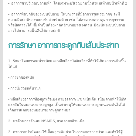
• อาการชาบริเวณปลายเท้า โดยเฉพาะบริเวณง่ามนิ้วหัวแม่เท้ากับนิ้วเท้าที่ 2
• อาการผิดปกติของระบบขับถ่าย ในบางรายที่มีอาการรุนแรงมากๆ จะมี
ความผิดปกติของระบบขับถ่ายร่วมด้วย เช่น ไม่สามารถควบคุมการอุจจาระ
หรือปัสสาวะได้ ซึ่งจำเป็นต้องผ่าตัดรักษาอย่างเร่งด่วน มิฉะนั้นระบบขับถ่าย
อาจไม่สามารถฟื้นคืนได้ตามปกติ
การรักษา อาการกระดูกทับเส้นประสาท
1. รักษาโดยการลดน้ำหนักและ หลีกเลี่ยงปัจจัยเสี่ยงที่ทำให้เกิดอาการเพิ่มขึ้น
ได้แก่
- การยกของหนัก
- การนั่งรถยนต์นานๆ
- หลีกเลี่ยงอาการท้องผูกหรือเบ่ง ถ่ายอุจจาระแรงๆ เป็นต้น เนื่องจากทำให้เกิด
แรงดันในหมอนรองกระดูกสูง เป็นสาเหตุให้หมอนรองกระดูกทนแรงดันไม่ได้
เกิดการแตกของหมอนรองกระดูกตามมา
2. ยาต้านการอักเสบ NSAIDS, ยาคลายกล้ามเนื้อ
3. กายภาพบำบัดและใช้เสื้อพยุงหลัง ช่วยในการลดอาการปวด และทำให้ผู้