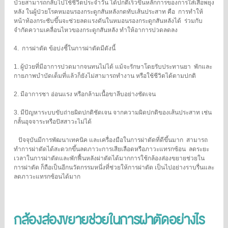
ป่วยสามารถกลับไปใช้ชีวิตประจำวัน ได้ปกติเร็วขึ้นหลักการของการใส่เสื้อพยุง
หลัง ในผู้ป่วยโรคหมอนรองกระดูกสันหลังกดทับเส้นประสาท คือ การทำให้
หน้าท้องกระชับขึ้นจะช่วยลดแรงดันในหมอนรองกระดูกสันหลังได้ ร่วมกับ
จำกัดความเคลื่อนไหวของกระดูกสันหลัง ทำให้อาการปวดลดลง
4. การผ่าตัด ข้อบ่งชี้ในการผ่าตัดมีดังนี้
1. ผู้ป่วยที่มีอาการปวดมากจนทนไม่ได้ แม้จะรักษาโดยรับประทานยา พักและ
กายภาพบำบัดเต็มที่แล้วก็ยังไม่สามารถทำงาน หรือใช้ชีวิตได้ตามปกติ
2. มีอาการชา อ่อนแรง หรือกล้ามเนื้อขาลีบอย่างชัดเจน
3. มีปัญหาระบบขับถ่ายผิดปกติชัดเจน จากความผิดปกติของเส้นประสาท เช่น
กลั้นอุจจาระหรือปัสสาวะไม่ได้
ปัจจุบันมีการพัฒนาเทคนิค และเครื่องมือในการผ่าตัดที่ดีขึ้นมาก สามารถ
ทำการผ่าตัดได้สะดวกขึ้นลดภาวะการเสียเลือดหรือภาวะแทรกซ้อน ลดระยะ
เวลาในการผ่าตัดและพักฟื้นหลังผ่าตัดได้มากการใช้กล้องส่องขยายช่วยใน
การผ่าตัด ก็ถือเป็นอีกนวัตกรรมหนึ่งที่ช่วยให้การผ่าตัด เป็นไปอย่างราบรื่นและ
ลดภาวะแทรกซ้อนได้มาก
กล้องส่องขยายช่วยในการผ่าตัดอย่างไร