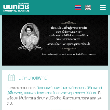
▼
▼
▼
▼
นัดหมายแพทย์
โรงพยาบาลนนทเวช
มีความเพรียบพร้อมทางวิทยาการ มีทีมแพทย์
ผู้เชี่ยวชาญ และแพทย์เฉพาะทาง ในสาขาต่างๆ มากกว่า 300 คน
ที่
พร้อมจะให้บริการและรักษา คนไข้อย่างเต็มความสามารถตลอด 24
ช.ม.