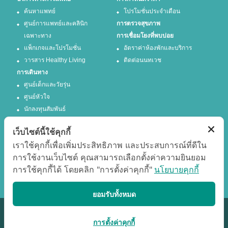
ค้นหาแพทย์
โปรโมชั่นประจำเดือน
ศูนย์การแพทย์และคลินิก
การตรวจสุขภาพ
เฉพาะทาง
การเชื่อมโยงที่พบบ่อย
แพ็กเกจและโปรโมชั่น
อัตราค่าห้องพักและบริการ
วารสาร Healthy Living
ติดต่อนนทเวช
การเดินทาง
ศูนย์เด็กและวัยรุ่น
ศูนย์หัวใจ
นักลงทุนสัมพันธ์
เว็บไซต์นี้ใช้คุกกี้
ติดตามเรา
เราใช้คุกกี้เพื่อเพิ่มประสิทธิภาพ และประสบการณ์ที่ดีใน
การใช้งานเว็บไซต์ คุณสามารถเลือกตั้งค่าความยินยอม
Facebook
Twitter
การใช้คุกกี้ได้ โดยคลิก "การตั้งค่าคุกกี้"
นโยบายคุกกี้
Google +
Youtube
แสดงผลได้ดีที่สุด
ยอมรับทั้งหมด
© สงวนลิขสิทธิ์ 2557 โรงพยาบาลนนทเวช - 432 ถ. งามวงศ์วาน ต.บางเขน อ.เมือง
การตั้งค่าคุกกี้
จ.นนทบุรี 11000 ฆสพ.นบ.๒๙-๒๕๖๑