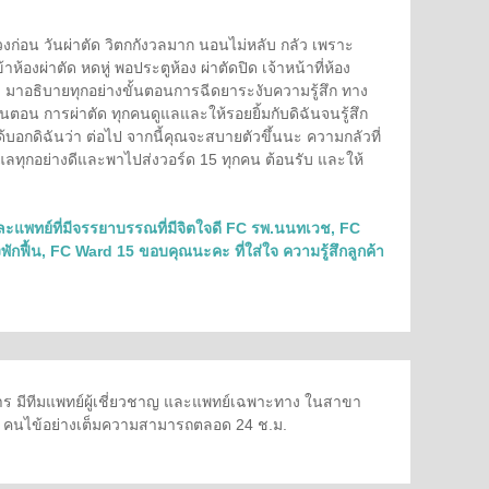
วงก่อน วันผ่าตัด วิตกกังวลมาก นอนไม่หลับ กลัว เพราะ
้าห้องผ่าตัด หดหู่ พอประตูห้อง ผ่าตัดปิด เจ้าหน้าที่ห้อง
) มาอธิบายทุกอย่างขั้นตอนการฉีดยาระงับความรู้สึก ทาง
ขั้นตอน การผ่าตัด ทุกคนดูแลและให้รอยยิ้มกับดิฉันจนรู้สึก
ด้บอกดิฉันว่า ต่อไป จากนี้คุณจะสบายตัวขึ้นนะ ความกลัวที่
ดูแลทุกอย่างดีและพาไปส่งวอร์ด 15 ทุกคน ต้อนรับ และให้
รและแพทย์ที่มีจรรยาบรรณที่มีจิตใจดี FC รพ.นนทเวช, FC
ฟื้น, FC Ward 15 ขอบคุณนะคะ ที่ใส่ใจ ความรู้สึกลูกค้า
 มีทีมแพทย์ผู้เชี่ยวชาญ และแพทย์เฉพาะทาง ในสาขา
ษา คนไข้อย่างเต็มความสามารถตลอด 24 ช.ม.