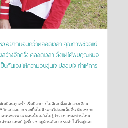
นไม่ไหว อยากนอนคว่ำตลอดเวลา คุณภาพชีวิตแย่
างสว่างอีกครั้ง ตลอดเวลา ตั้งแต่ได้พบคุณหมอ
เป็นกันเอง ให้ความอบอุ่นใจ ปลอบใจ ทำให้การ
ือนทุกครั้ง เริ่มมีอาการไม่ดีเลยตั้งแต่กลางเดือน
วิตแย่ลงมาก รอยยิ้มไม่มี นอนไม่เคยเต็มตื่น ตื่นเพราะ
บาลนนทเวช ณ ตอนนั้นเคว้งไม่รู้ว่าจะหาหมอท่านไหน
รจำนง แพทย์ ผู้เชี่ยวชาญด้านศัลยกรรมลำไส้ใหญ่และ