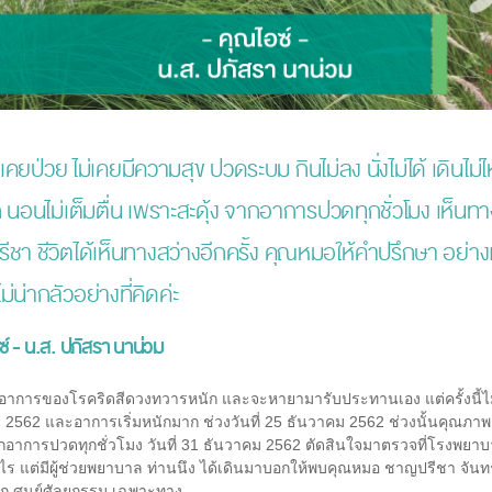
เคยป่วย ไม่เคยมีความสุข ปวดระบม กินไม่ลง นั่งไม่ได้ เดิ
นอนไม่เต็มตื่น เพราะสะดุ้ง จากอาการปวดทุกชั่วโมง เห็นท
ชา ชีวิตได้เห็นทางสว่างอีกครั้ง คุณหมอให้คำปรึกษา อย่าง
ม่น่ากลัวอย่างที่คิดค่ะ
ซ์ - น.ส. ปภัสรา นาน่วม
อาการของโรคริดสีดวงทวารหนัก และจะหายามารับประทานเอง แต่ครั้งนี้ไม่เหม
2562 และอาการเริ่มหนักมาก ช่วงวันที่ 25 ธันวาคม 2562 ช่วงนั้นคุณภาพชี
ากอาการปวดทุกชั่วโมง วันที่ 31 ธันวาคม 2562 ตัดสินใจมาตรวจที่โรงพยา
ร แต่มีผู้ช่วยพยาบาล ท่านนึง ได้เดินมาบอกให้พบคุณหมอ ชาญปรีชา จันท
ก ศูนย์ศัลยกรรม เฉพาะทาง