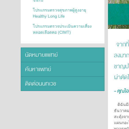
ขึ้นไป
โปรแกรมตรวจสุขภาพผู้สูงอายุ
Healthy Long Life
โปรแกรมตรวจประเมินความเสี่ยง
หลอดเลือดคอ (CIMT)
จากที่
นัดหมายแพทย์
ลงมาก 
ชาญปรี
ค้นหาแพทย์
ผ่าตัดไ
ติดต่อนนทเวช
- คุณไอ
ดิฉันมี
ธันวาคม 
สะดุ้งจ
แผนกอะไ
ทวารหนั