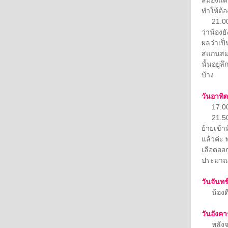
ทำให้ต้
21.00 น
ว่าน้อง
ผลว่าเป็
สแกนสมอง
นั้นอยู่
บ้าง
วันอาทิต
17.00 น
21.50 น.
ย้ายเข้า
แล้วค่ะ 
เลือดออ
ประมาณ 
วันจันทร
น้องดีขึ
วันอังคา
หลังจาก