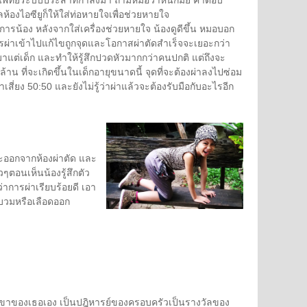
้องไอซียูก็ให้ใส่ท่อหายใจเพื่อช่วยหายใจ
้อง หลังจากใส่เครื่องช่วยหายใจ น้องดูดีขึ้น หมอบอก
รผ่าเข้าไปแก้ไขถูกจุดและโอกาสผ่าตัดสำเร็จจะเยอะกว่า
มาแต่เด็ก และทำให้รู้สึกปวดหัวมากกว่าคนปกติ แต่ถึงจะ
น ที่จะเกิดขึ้นในเด็กอายุขนาดนี้ จุดที่จะต้องผ่าลงไปซ่อม
่าเสี่ยง 50:50 และยังไม่รู้ว่าผ่าแล้วจะต้องรับมือกับอะไรอีก
จะออกจากห้องผ่าตัด และ
็วๆตอนเห็นน้องรู้สึกตัว
่าการผ่าเรียบร้อยดี เอา
บวมหรือเลือดออก
้วยขาของเธอเอง เป็นปฎิหารย์ของครอบครัวเป็นรางวัลของ