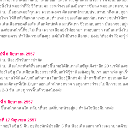
องนิ่งไป หมอว่าก็ถึงชีวิตนะคะ ระหว่างรอน้องมีอาการซึมลง หมอและพยาบาลห
. เมื่อคุณหมอวิรุณพร พรหมพงศา ศัลยแพทย์ระบบประสาทมาถึงและดูอาการน
ยังไหว ให้ฉีดสีเพื่อหาสาเหตุและตำแหน่งของเลือดออกก่อน เพราะจะทำให้กา
นเส้นเลือดขอดคือเส้นเลือดผิดปกติ และปริแตก ซึ่งหมอบอกว่า มันอาจจะอยู่
ก่อนหน้านี้ก็จะไม่เห็น เพราะเลือดยังไม่ออกมา หมอบอกว่า เหมือนหนึ่งในล้า
ลึกพอสมควร ทำให้ความเสี่ยงสูง แต่มันไม่มีทางเลือกค่ะ ยังงัยก็ต้องผ่า ถึงจะรู้ว
ย์ที่ 8 มิถุนายน 2557
. น้องเข้ารับการผ่าตัด
 เสียงโทรศัพท์ที่รอคอยดังขึ้น พอได้ยินทางไอซียูแจ้งว่าอีก 20 นาทีน้อง
ห้องไอซียู มันเหมือนเสียงสวรรค์ที่บอกให้รู้ว่าน้องยังอยู่กับเรา อยากเห็นลูกเร
พยาบาลให้น้องโบกมือทักทาย เรียกน้องรู้สึกตัวค่ะ น้ำตาซึมนิดๆ คุรหมอแจ้งว
กและตัดจุดที่เป็นปัญหาออกแล้วนำส่งตรวจ รอดูอาการว่าจะไม่มีภาวะสมอง
2-3 วัน และดูการฟื้นตัวของน้องค่ะ
์ที่ 9 มิถุนายน 2557
้นหน้าตาสดใส หลับๆตื่นๆ แต่ก็ปวดหัวอยู่ค่ะ กำลังใจน้องดีมากค่ะ
รที่ 17 มิถุนายน 2557
อยู่ไอซียู 5 คืน อยู่ห้องพักผู้ป่วยอีก 5 คืน น้องเดินออกจากโรงพยาบาลด