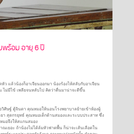
พร้อม อายุ 6 ปี
ัว แล้วน้องก็อาเจียนออกมา น้องร้องไห้สลับกับอาเจียน
 ไม่มีไข้ เพลียจนหลับไป คิดว่าตื่นมาน่าจะดีขึ้น
ิษฐ์ ตู้จินดา คุณหมอให้นอนโรงพยาบาลย้ายเข้าห้องผู้
กัลยา สุดกรยุทธ์ คุณหมอเด็กด้านสมองและระบบประสาท ซึ่ง
ุณหมอจึงให้สแกนสมอง
เยอะ ถ้าน้องไม่ได้ล้มหัวฟาดพื้น ก็น่าจะเส้นเลือดใน
ัลยแพทย์ระบบประสาทกำลังมา ถามหมอว่าหนักมั้ย คำตอบ