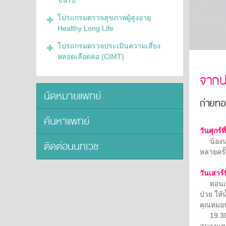
ขึ้นไป
โปรแกรมตรวจสุขภาพผู้สูงอายุ
Healthy Long Life
โปรแกรมตรวจประเมินความเสี่ยง
หลอดเลือดคอ (CIMT)
จากป
นัดหมายแพทย์
ถ่ายทอด
ค้นหาแพทย์
วันศุกร์
น้องนาว
ติดต่อนนทเวช
หลายครั้
วันเสาร
ตอนเช้า
ป่วย ให
คุณหมอบ
19.30 น
สมองแตก