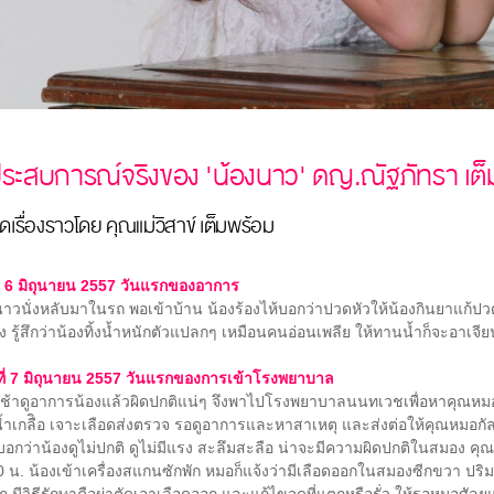
ระสบการณ์จริงของ 'น้องนาว' ดญ.ณัฐภัทรา เต็ม
เรื่องราวโดย คุณแม่วิสาข์ เต็มพร้อม
ที่ 6 มิถุนายน 2557 วันแรกของอาการ
นั่งหลับมาในรถ พอเข้าบ้าน น้องร้องไห้บอกว่าปวดหัวให้น้องกินยาแก้ปวดห
ง รู้สึกว่าน้องทิ้งน้ำหนักตัวแปลกๆ เหมือนคนอ่อนเพลีย ให้ทานน้ำก็จะอาเจียน
์ที่ 7 มิถุนายน 2557 วันแรกของการเข้าโรงพยาบาล
ดูอาการน้องแล้วผิดปกติแน่ๆ จึงพาไปโรงพยาบาลนนทเวชเพื่อหาคุณหมอวิศ
้น้ำเกลืิอ เจาะเลือดส่งตรวจ รอดูอาการและหาสาเหตุ และส่งต่อให้คุณหมอ
อกว่าน้องดูไม่ปกติ ดูไม่มีแรง สะลึมสะลือ น่าจะมีความผิดปกติในสมอง ค
. น้องเข้าเครื่องสแกนซักพัก หมอก็แจ้งว่ามีเลือดออกในสมองซีกขวา ปริมาณ
 มีวิธีรักษาคือผ่าตัดเอาเลือดออก และแก้ไขจุดที่แตกหรือรั่ว ให้รอหมอศ