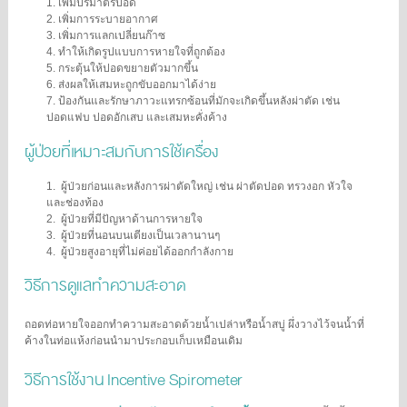
1.
เพิ่มปริมาตรปอด
2.
เพิ่มการระบายอากาศ
3.
เพิ่มการแลกเปลี่ยนก๊าซ
4.
ทำให้เกิดรูปแบบการหายใจที่ถูกต้อง
5.
กระตุ้นให้ปอดขยายตัวมากขึ้น
6.
ส่งผลให้เสมหะถูกขับออกมาได้ง่าย
7.
ป้องกันและรักษาภาวะแทรกซ้อนที่มักจะเกิดขึ้นหลังผ่าตัด เช่น
ปอดแฟบ ปอดอักเสบ และเสมหะคั่งค้าง
ผู้ป่วยที่เหมาะสมกับการใช้เครื่อง
1. ผู้ป่วยก่อนและหลังการผ่าตัดใหญ่ เช่น ผ่าตัดปอด ทรวงอก หัวใจ
และช่องท้อง
2. ผู้ป่วยที่มีปัญหาด้านการหายใจ
3. ผู้ป่วยที่นอนบนเตียงเป็นเวลานานๆ
4. ผู้ป่วยสูงอายุที่ไม่ค่อยได้ออกกำลังกาย
วิธีการดูแลทำความสะอาด
ถอดท่อหายใจออกทำความสะอาดด้วยน้ำเปล่าหรือน้ำสบู่ ผึ่งวางไว้จนน้ำที่
ค้างในท่อแห้งก่อนนำมาประกอบเก็บเหมือนเดิม
วิธีการใช้งาน Incentive Spirometer