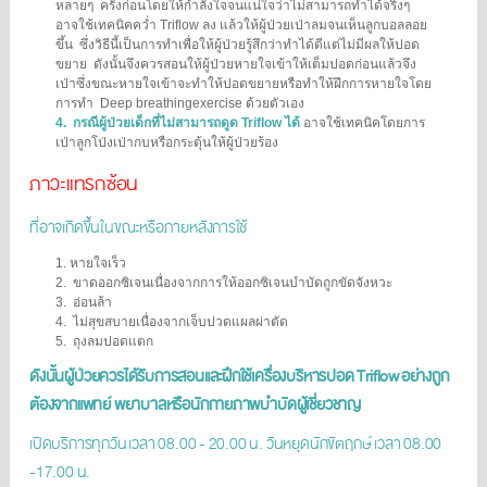
หลายๆ
ครั้งก่อนโดยให้กำลังใจจนแน่ใจว่าไม่สามารถทำได้จริงๆ
อาจใช้เทคนิคคว่ำ Triflow ลง
แล้วให้ผู้ป่วยเป่าลมจนเห็นลูกบอลลอย
ขึ้น
ซึ่งวิธีนี้เป็นการทำเพื่อให้ผู้ป่วยรู้สึกว่าทำได้ดีแต่ไม่มีผลให้ปอด
ขยาย
ดังนั้นจึงควรสอนให้ผู้ป่วยหายใจเข้าให้เต็มปอดก่อนแล้วจึง
เป่าซึ่งขณะหายใจเข้าจะทำให้ปอดขยายหรือทำให้ฝึกการหายใจโดย
การทำ
Deep breathingexercise ด้วยตัวเอง
4.
กรณีผู้ป่วยเด็กที่ไม่สามารถดูด Triflow ได้
อาจใช้เทคนิคโดยการ
เป่าลูกโป่งเป่ากบหรือกระตุ้นให้ผู้ป่วยร้อง
ภาวะแทรกซ้อน
ที่อาจเกิดขึ้นในขณะหรือภายหลังการใช้
1.
หายใจเร็ว
2.
ขาดออกซิเจนเนื่องจากการให้ออกซิเจนบำบัดถูกขัดจังหวะ
3.
อ่อนล้า
4.
ไม่สุขสบายเนื่องจากเจ็บปวดแผลผ่าตัด
5.
ถุงลมปอดแตก
ดังนั้นผู้ป่วยควรได้รับการสอนและฝึกใช้เครื่องบริหารปอด Triflow อย่างถูก
ต้องจากแพทย์ พยาบาลหรือนักกายภาพบำบัดผู้เชี่ยวชาญ
เปิดบริการทุกวัน เวลา 08.00 - 20.00 น. วันหยุดนักขัตฤกษ์ เวลา 08.00
-17.00 น.