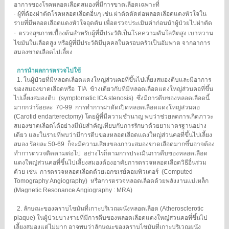
อาการของโรคหลอดเลือดสมองที่มีการขาดเลือดเฉพาะที่
· ผู้ที่ต้องผ่าตัดโรคหลอดเลือดอื่นๆ เช่น ผ่าตัดตัดต่อหลอดเลือดแดงหัวใจใน
รายที่มีหลอดเลือดแดงหัวใจอุดตัน เพื่อตรวจประเมินค่าก่อนนำผู้ป่วยไปผ่าตัด
·
ตรวจสุขภาพเบื้องต้นสำหรับผู้ที่มีประวัติเป็นโรคความดันโลหิตสูง เบาหวาน
ไขมันในเลือดสูง หรือผู้ที่มีประวัติมีบุคคลในครอบครัวเป็นอัมพาต จากอาการ
สมองขาดเลือดไปเลี้ยง
การนําผลการตรวจไปใช้
1. ในผู้ป่วยที่มีหลอดเลือดแดงใหญ่ส่วนคอที่ขึ้นไปเลี้ยงสมองตีบและมีอาการ
ของสมองขาดเลือดหรือ TIA ข้างเดียวกับที่มีหลอดเลือดแดงใหญ่ส่วนคอที่ขึ้น
ไปเลี้ยงสมองตีบ (symptomatic ICA stenosis) ซึ่งมีการตีบของหลอดเลือดนี้
มากกว่าร้อยละ 70-99 การทําการผ่าตัดเปิดหลอดเลือดแดงใหญ่ส่วนคอ
(Carotid endarterectomy) โดยผู้ที่มีความชํานาญ พบว่าช่วยลดการเกิดภาวะ
สมองขาดเลือดได้อย่างมีนัยสําคัญเทียบกับการรักษาด้วยยามาตรฐานอย่าง
เดียว และในรายที่พบว่ามีการตีบของหลอดเลือดแดงใหญ่ส่วนคอที่ขึ้นไปเลี้ยง
สมอง ร้อยละ 50-69 ก็จะมีความเสี่ยงของภาวะสมองขาดเลือดมากขึ้นอาจต้อง
ทําการตรวจติดตามต่อไป อย่างไรก็ตามการประเมินการตีบของหลอดเลือด
แดงใหญ่ส่วนคอที่ขึ้นไปเลี้ยงสมองต้องอาศัยการตรวจหลอดเลือดวิธีอื่นร่วม
ด้วย เช่น การตรวจหลอดเลือดด้วยเอกซเรย์คอมพิวเตอร์ (Computed
Tomography Angiography) หรือการตรวจหลอดเลือดด้วยพลังงานแม่เหล็ก
(Magnetic Resonance Angiography : MRA)
2. ลักษณะของคราบไขมันที่เกาะบริเวณผนังหลอดเลือด (Atherosclerotic
plaque) ในผู้ป่วยบางรายที่มีการตีบของหลอดเลือดแดงใหญ่ส่วนคอที่ขึ้นไป
เลี้ยงสมองแต่ไม่มาก อาจพบว่าลักษณะของคราบไขมันที่เกาะบริเวณผนัง