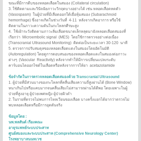
ขณะที่มีการตีบของหลอดเลือดในสมอง (Collateral circulation)
3. ใช้ติดตามและวินิจฉัยภาวะวิกฤตบางอย่างได้ เช่น หลอดเลือดหดตัว
(Vasospasm) ในผู้ป่วยที่มีเลือดออกใต้เยื่อหุ้มสมอง (Subarachnoid
hemorrhage) ซึ่งอาจเกิดในช่วงวันที่ 4-11 หลังจากเกิดอาการ หรือใช้
ติดตามในภาวะความดันในกะโหลกศีรษะสูง
4. ใช้เฝ้าระวังติดตามภาวะลิ่มเลือดขนาดเล็กหลุดมายังหลอดเลือดสมองที่
เรียกว่า Microembolic signal (MES) โดยใช้การตรวจอย่างต่อเนื่อง
(Transcranial Ultrasound Monitoring) ติดต่อเป็นระยะเวลา 30-120 นาที
5. ตรวจการปรับสมดุลของหลอดเลือดแดงในสมองโดยอัตโนมัติ
(Autoregulation) โดยดูการตอบสนองของหลอดเลือดแดงในสมองต่อภาวะ
ต่างๆ (Vascular Reactivity) หลังจากทําให้มีการเปลี่ยนแปลงระดับ
คาร์บอนไดออกไซด์ในเลือดหรือหลังจากการให้ยา acetazolamide
ข้อจํากัดในการตรวจหลอดเลือดสมองด้วย Transcranial Ultrasound
1. ผู้ป่วยที่มีส่วนบางของกะโหลกที่คลื่นเสียงความถี่สูงผ่านได้ (Bone Window)
หนาเกินไปหรือแคบมากจนคลื่นเสียงไม่สามารถผ่านได้ดีพอ โดยเฉพาะในผู้
ป่วยที่สูงอายุ ผู้ป่วยเพศหญิง ผู้ป่วยผิวดํา
2. ในรายที่ตรวจไม่พบการไหลเวียนของเลือด บางครั้งแยกได้ยากว่าตรวจไม่
พบหลอดเลือดหรือมีการอุดตันจริง
ข้อมูลโดย :
นพ.พลสันต์ เรืองคณะ
อายุรแพทย์ระบบประสาท
ศูนย์สมองและระบบประสาท (Comprehensive Neurology Center)
โรงพยาบาลนนทเวช