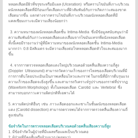
หลอดเลือดมีผิวที่ขรุขระหรือมีแผล (Ulceration) หรือคราบไขมันที่เกาะบริเวณ
ผนังหลอดเลือดที่มีก้อนเกร็ดเลือดเกาะที่ผิวสัมพันธ์กับการเกิดภาวะสมองขาด
เลือดมากขึ้น แตกต่างจากคราบไขมันที่เกาะบริเวณผนังหลอดเลือดที่มี
แคลเซียมเกาะจะมีความเสี่ยงน้อยกว่า
3. ความหนาของผนังหลอดเลือดชั้น Intima-Media ซึ่งมีข้อมูลสนับสนุนว่ามี
ความสัมพันธ์กับภาวะหลอดเลือดแดงเสื่อมจากไขมันแทรกที่ผนังหลอดเลือด
ทั้งนี้เคยมีรายงานว่าผู้ที่มีความหนาของผนังหลอดเลือดชั้น Intima-Media
มากกว่า 0.8 มิลลิเมตร จะมีความเสี่ยงต่อโรคหลอดเลือดหัวใจและสมองมาก
ขึ้น
4. จากการตรวจหลอดเลือดแดงใหญ่บริเวณคอด้วยคลื่นเสียงความถี่สูง
(Doppler Ultrasound) สามารถวัดความเร็วของการไหลของเลือดบริเวณที่มี
การการตีบโดยประเมินเป็นภาพเคลื่อนไหวและกราฟ ในกรณีที่มีการตีบรุนแรง
ความเร็วของเลือดจะยิ่งสูงขึ้น และสามารถวิเคราะห์รูปร่างของกราฟที่ปรากฏ
(Waveform Morphology) ทั้งในหลอดเลือด Carotid และ Vertebral ซึ่ง
สามารถบอกภาวะความผิดปกติที่เฉพาะได้
5. ความผิดปกติอื่นๆ เช่น ภาวะเลือดออกและเซาะในชั้นผนังของหลอดเลือด
แดง (Carotid dissection) สามารถตรวจพบได้จากการตรวจคลื่นเสียงความถี่
สูงเช่นกัน
ข้อจํากัดในการตรวจหลอดเลือดบริเวณคอด้วยคลื่นเสียงความถี่สูง
1. มีข้อจํากัดในผู้ป่วยที่มีแผลหรือแผลเป็นบริเวณคอ
2. ผู้ป่วยที่มีคอสั้นหรืออ้วนมาก (คอหนา)