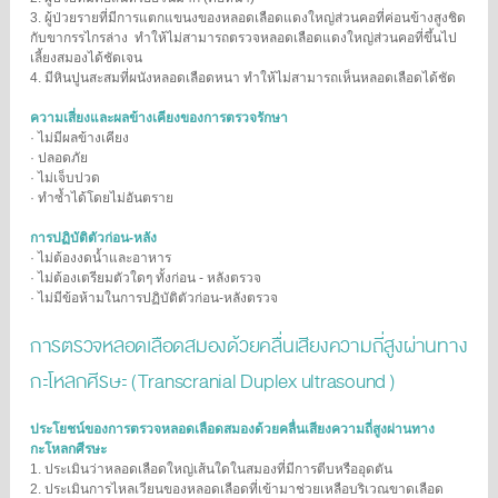
3. ผู้ป่วยรายที่มีการแตกแขนงของหลอดเลือดแดงใหญ่ส่วนคอที่ค่อนข้างสูงชิด
กับขากรรไกรล่าง ทําให้ไม่สามารถตรวจหลอดเลือดแดงใหญ่ส่วนคอที่ขึ้นไป
เลี้ยงสมองได้ชัดเจน
4. มีหินปูนสะสมที่ผนังหลอดเลือดหนา ทําให้ไม่สามารถเห็นหลอดเลือดได้ชัด
ความเสี่ยงและผลข้างเคียงของการตรวจรักษา
· ไม่มีผลข้างเคียง
· ปลอดภัย
· ไม่เจ็บปวด
· ทำซ้ำได้โดยไม่อันตราย
การปฏิบัติตัวก่อน-หลัง
· ไม่ต้องงดน้ำและอาหาร
· ไม่ต้องเตรียมตัวใดๆ ทั้งก่อน - หลังตรวจ
· ไม่มีข้อห้ามในการปฏิบัติตัวก่อน-หลังตรวจ
การตรวจหลอดเลือดสมองด้วยคลื่นเสียงความถี่สูงผ่านทาง
กะโหลกศีรษะ ( Transcranial Duplex ultrasound )
ประโยชน์ของการตรวจ
หลอดเลือดสมองด้วยคลื่นเสียงความถี่สูงผ่านทาง
กะโหลกศีรษะ
1. ประเมินว่าหลอดเลือดใหญ่เส้นใดในสมองที่มีการตีบหรืออุดตัน
2. ประเมินการไหลเวียนของหลอดเลือดที่เข้ามาช่วยเหลือบริเวณขาดเลือด