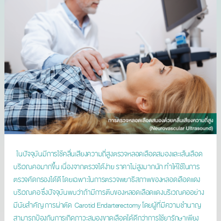
ในปัจจุบันมีการใช้คลื่นเสียงความถี่สูงตรวจหลอดเลือดสมองและเส้นเลือด
บริเวณคอมากขึ้น เนื่องจากตรวจได้ง่าย ราคาไม่สูงมากนัก ทําให้ใช้ในการ
ตรวจคัดกรองได้ดี โดยเฉพาะในการตรวจพยาธิสภาพของหลอดเลือดแดง
บริเวณคอ ซึ่งปัจจุบันพบว่าถ้ามีการตีบของหลอดเลือดแดงบริเวณคออย่าง
มีนัยสําคัญ การผ่าตัด Carotid Endarterectomy โดยผู้ที่มีความชํานาญ
สามารถป้องกันการเกิดภาวะสมองขาดเลือดได้ดีกว่าการใช้ยารักษาเพียง