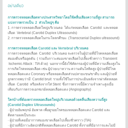
อย่างเดียว
การตรวจหลอดเลือดทางประสาทวิทยาโดยใช้คลื่นเสียงความถี่สูง สามารถ
แบ่งการตรวจเป็น 2 ส่วนใหญ่ๆ คือ
1. การตรวจหลอดเลือดใหญ่บริเวณคอ ได้แก่หลอดเลือด Carotid และหลอด
เลือด Vertebral (Carotid Duplex Ultrasounds)
2. การตรวจหลอดเลือดในกระโหลกศีรษะ (Transcranial Duplex ultrasound)
การตรวจหลอดเลือด Carotid และ Vertebral บริเวณคอ
การตรวจหลอดเลือด Carotid บริเวณคอ จะตรวจในผู้ป่วยที่มีโรคหลอดเลือด
สมองตีบหรืออุดตัน ( รวมถึงภาวะสมองขาดเลือดไปเลี้ยงชั่วคราว Transient
Ischemic Attack : TIA ด้วย) นอกจากนี้ยังใช้คัดกรองผู้ป่วยที่มีความเสี่ยงสูงใน
การเกิดโรคหลอดเลือด เช่น ผู้ป่วยเบาหวาน ความดันโลหิตสูง ผู้ป่วยที่มีโรค
หลอดเลือดแดง Coronary หรือหลอดเลือดส่วนปลายแขน/ขาตีบ และผู้ป่วยที่
ถูกตรวจพบว่ามี Carotid bruit รวมทั้งใช้ในการประเมินหลังจากผ่าตัดหลอด
เลือด Carotid หรือหลังจากใส่ Stent ซึ่งการตรวจนี้มีความจําเพาะสูงเมื่อ
เทียบกับการตรวจเอกซเรย์หลอดเลือดแดง (Angiography)
ใครบ้างที่ต้องตรวจ
หลอดเลือดใหญ่บริเวณคอด้วยคลื่นเสียงความถี่สูง
(Carotid Duplex Ultrasounds)
· ผู้ป่วยอัมพฤกษ์ อัมพาต เพื่อดูรอยโรคของหลอดเลือดแดง Carotid และ
ติดตามผลเป็นระยะ
· ผู้ป่วยที่เคยมีอาการสมองขาดเลือดไปเลี้ยงชั่วคราว (TIA)
· ผู้ป่วยที่มีภาวะผิดปกติที่หลอดเลือดแดง Carotid ทั้งรายที่มีอาการและไม่มี