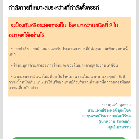
กำลังกายที่เหมาะสมระหว่างที่กำลังตั้งครรภ์
จะป้องกันหรือชะลอการเป็น โรคเบาหวานชนิดที่ 2 ใน
อนาคตได้อย่างไร
•
ออกกำลังกายสม่ำเสมอ และรับประทานอาหารที่ดีต่อสุขภาพเพื่อควบคุมน้ำ
หนัก
•
ให้นมบุตรด้วยตัวเอง การให้นมจะช่วยให้เผาผลาญพลังงานได้ดีขึ้น
•
หากผลตรวจมีแนวโน้มที่จะเป็นโรคเบาหวานในอนาคต
และคุณกำลังมี
ภาวะน้ำหนักเกิน
แนะนำให้ปรึกษาแพทย์ถึงปริมาณน้ำหนักที่ควรลดลง เพื่อลด
ความเสี่ยงดังกล่าว
ขอบคุณข้อมูลจาก
นายแพทย์จิระพงค์ อุกะโชค
อายุรแพทย์โรคระบบต่อมไร้ท่อ
(เบาหวาน-ธัยรอยด์)
ศูนย์เบาหวาน