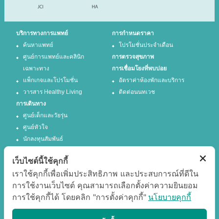
บริการทางการแพทย์
การกำหนดราคา
ค้นหาแพทย์
โปรโมชั่นประจำเดือน
ศูนย์การแพทย์และคลินิก
การตรวจสุขภาพ
เฉพาะทาง
การเชื่อมโยงที่พบบ่อย
แพ็กเกจและโปรโมชั่น
อัตราค่าห้องพักและบริการ
วารสาร Healthy Living
ติดต่อนนทเวช
การเดินทาง
ศูนย์เด็กและวัยรุ่น
ศูนย์หัวใจ
นักลงทุนสัมพันธ์
เว็บไซต์นี้ใช้คุกกี้
ติดตามเรา
เราใช้คุกกี้เพื่อเพิ่มประสิทธิภาพ และประสบการณ์ที่ดีใน
การใช้งานเว็บไซต์ คุณสามารถเลือกตั้งค่าความยินยอม
Facebook
Twitter
การใช้คุกกี้ได้ โดยคลิก "การตั้งค่าคุกกี้"
นโยบายคุกกี้
Google +
Youtube
แสดงผลได้ดีที่สุด