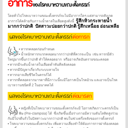
อาการ
ของโรคเบาหวานขณะตั้งครรภ์
โดยทั่วไปโรคเบาหวานขณะตั้งครรภ์จะไม่มีอาการใดๆ
แต่สามารถสังเกต
รู้สึกหิวกระหายน้ำ
อาการได้คล้ายกับภาวะน้ำตาลในเลือดสูงดังนี้
มากกว่าปกติ
ปัสสาวะบ่อยกว่าปกติ รู้สึกเหนื่อย อ่อนเพลีย
ผลของโรคเบาหวานขณะตั้งครรภ์
ต่อทารก
•
ทารกคลอดก่อนกำหนด
•
น้ำหนักทารกแรกคลอดมากกว่าปกติที่ควรจะเป็น
เช่น ทารกมีตัว
ใหญ่มากขึ้นกว่าปกติ ทำให้คลอดยาก
หรืออาจเกิดอันตรายขณะคลอด
•
ทารกมีระดับน้ำตาลในเลือดต่ำทันทีหลังคลอด
•
ทารกมีปัญหาเกี่ยวกับระบบหายใจ
•
ทารกอาจเสียชีวิตในครรภ์ได้
•
ทารกที่คลอดจากมารดาที่มีภาวะนี้จะมีโอกาสเป็นโรคอ้วน และอาจเป็นโรค
เบาหวานชนิดที่ 2 ในอนาคตได้
ผลของโรคเบาหวานขณะตั้งครรภ์
ต่อมารดา
•
หญิงที่เป็นโรคเบาหวานขณะตั้งครรภ์จะมี
โอกาสเกิดภาวะครรภ์เป็น
พิษ (Pre-clampsia) ได้
ซึ่งเกิดขึ้นเมื่อร่างกายมีความดันโลหิตสูงร่วม
กับมีโปรตีนรั่วในปัสสาวะมากกว่าปกติ
พบในช่วงครึ่งหลังของการตั้งครรภ์
•
โรคเบาหวานขณะตั้งครรภ์จะ
เพิ่มความเสี่ยงทำให้ต้องการการผ่าท้องคลอด