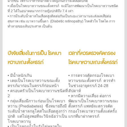
มากขึ้น
เพราะว่าทารกอาจตัวใหญ่เกินกว่าจะคลอดปกติ
•
เมื่อเป็นโรคเบาหวานขณะตั้งครรภ์
จะมีโอกาสพัฒนาเป็นโรคเบาหวานชนิด
ที่ 2 ได้ในอนาคตมากกว่าหญิงปกติถึง 7.4 เท่า
•
การมีระดับน้ำตาลในเลือดสูงติดต่อกันเป็นระยะเวลานานจะส่งผลเสียต่อ
สุขภาพ เช่น เบาหวานขึ้นตา
(Diabetic retinopathy) โรคหัวใจ โรคไต การ
ทำลายของเส้นประสาท เป็นต้น
ปัจจัยเสี่ยงในการเป็น โรคเบา
เวลาที่ควรตรวจคัดกรอง
หวานขณะตั้งครรภ์
โรคเบาหวานขณะตั้งครรภ์
•
มีน้ำหนักเกิน
•
การตรวจคัดกรองโรคเบา
•
เคยเป็นโรคเบาหวานขณะตั้ง
หวานขณะตั้งครรภ์
ควรทำ
ครรภ์มาก่อนในครรภ์ก่อนหน้า
ในช่วงอายุครรภ์ 24-28
•
ครอบครัวเป็นโรคเบาหวานชนิดที่
สัปดาห์
2
•
หากมีความเสี่ยง
ต่อการ
•
กลุ่มเสี่ยงมีภาวะก่อนเป็นโรคเบา
พัฒนาเป็นโรคเบาหวานขณะ
หวาน (Prediabetes)
ซึ่งหมายถึงมี
ตั้งครรภ์ แพทย์จะตรวจคัด
ระดับน้ำตาลกลูโคสในเลือดสูงกว่า
กรองโรคเบาหวานตั้งแต่ครั้ง
ปกติ
แต่ไม่สูงพอที่จะวินิจฉัยว่าเป็น
แรกที่มาฝากครรภ์
โรคเบาหวาน
•
เป็นโรคถุงน้ำในรังไข่หลายใบ