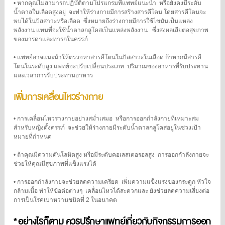
•
หากคุณไม่สามารถปฏิบัติตามโปรแกรมที่แพทย์แนะนำ
หรือยังคงมีระดับ
น้ำตาลในเลือดสูงอยู่
จะทำให้ร่างกายมีการสร้างสารคีโตน โดยสารคีโตนจะ
พบได้ในปัสสาวะหรือเลือด
ซึ่งหมายถึงร่างกายมีการใช้ไขมันเป็นแหล่ง
พลังงาน
แทนที่จะใช้น้ำตาลกลูโคสเป็นแหล่งพลังงาน
ซึ่งส่งผลเสียต่อสุขภาพ
ของมารดาและทารกในครรภ์
•
แพทย์อาจแนะนำให้ตรวจหาสารคีโตนในปัสสาวะในเลือด
ถ้าหากมีสารคี
โตนในระดับสูง แพทย์จะปรับเปลี่ยนประเภท
ปริมาณของอาหารที่รับประทาน
และเวลาการรับประทานอาหาร
เพิ่มการเคลื่อนไหวร่างกาย
•
การเคลื่อนไหวร่างกายอย่างสม่ำเสมอ
หรือการออกกำลังกายที่เหมาะสม
สำหรับหญิงตั้งครรภ์
จะช่วยให้ร่างกายมีระดับน้ำตาลกลูโคสอยู่ในช่วงเป้า
หมายที่กำหนด
•
ถ้าคุณมีความดันโลหิตสูง หรือมีระดับคอเลสเตอรอลสูง
การออกกำลังกายจะ
ช่วยให้คุณมีสุขภาพที่แข็งแรงได้
•
การออกกำลังกายจะช่วยลดความเครียด
เพิ่มความแข็งแรงของกระดูก หัวใจ
กล้ามเนื้อ ทำให้ข้อต่อต่างๆ
เคลื่อนไหวได้สะดวกและ ยังช่วยลดความเสี่ยงต่อ
การเป็นโรคเบาหวานชนิดที่ 2 ในอนาคต
* อย่างไรก็ตาม ควรปรึกษาแพทย์เกี่ยวกับกิจกรรมการออก