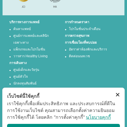
บริการทางการแพทย์
การกำหนดราคา
ค้นหาแพทย์
โปรโมชั่นประจำเดือน
ศูนย์การแพทย์และคลินิก
การตรวจสุขภาพ
เฉพาะทาง
การเชื่อมโยงที่พบบ่อย
แพ็กเกจและโปรโมชั่น
อัตราค่าห้องพักและบริการ
วารสาร Healthy Living
ติดต่อนนทเวช
การเดินทาง
ศูนย์เด็กและวัยรุ่น
ศูนย์หัวใจ
นักลงทุนสัมพันธ์
เว็บไซต์นี้ใช้คุกกี้
ติดตามเรา
เราใช้คุกกี้เพื่อเพิ่มประสิทธิภาพ และประสบการณ์ที่ดีใน
การใช้งานเว็บไซต์ คุณสามารถเลือกตั้งค่าความยินยอม
Facebook
Twitter
การใช้คุกกี้ได้ โดยคลิก "การตั้งค่าคุกกี้"
นโยบายคุกกี้
Google +
Youtube
แสดงผลได้ดีที่สุด