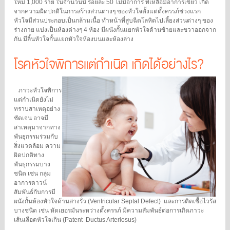
ใหม่ 1,000 ราย ในจำนวนนี้ ร้อยละ 50 ไม่มีอาการ ที่เหลือมีอาการเขียว เกิด
จากความผิดปกติในการสร้างส่วนต่างๆ ของหัวใจตั้งแต่ตั้งครรภ์ช่วงแรก
หัวใจมีส่วนประกอบเป็นกล้ามเนื้อ ทำหน้าที่สูบฉีดโลหิตไปเลี้ยงส่วนต่างๆ ของ
ร่างกาย แบ่งเป็นห้องต่างๆ 4 ห้อง มีผนังกั้นแยกหัวใจด้านซ้ายและขวาออกจาก
กัน มีลิ้นหัวใจกั้นแยกหัวใจห้องบนและห้องล่าง
โรคหัวใจพิการแต่กำเนิด เกิดได้อย่างไร?
ภาวะหัวใจพิการ
แต่กำเนิดยังไม่
ทราบสาเหตุอย่าง
ชัดเจน อาจมี
สาเหตุมาจากทาง
พันธุกรรมร่วมกับ
สิ่งแวดล้อม ความ
ผิดปกติทาง
พันธุกรรมบาง
ชนิด เช่น กลุ่ม
อาการดาวน์
สัมพันธ์กับการมี
ผนังกั้นห้องหัวใจด้านล่างรั่ว (Ventricular Septal Defect) และการติดเชื้อไวรัส
บางชนิด เช่น หัดเยอรมันระหว่างตั้งครรภ์ มีความสัมพันธ์ต่อการเกิดภาวะ
เส้นเลือดหัวใจเกิน (Patent Ductus Arteriosus)