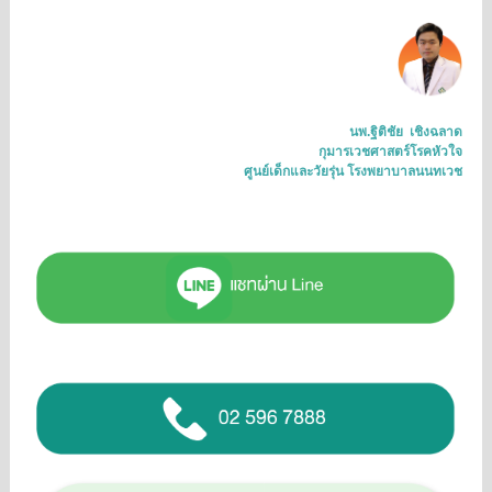
นพ.ฐิติชัย เชิงฉลาด
กุมารเวชศาสตร์โรคหัวใจ
ศูนย์เด็กและวัยรุ่น โรงพยาบาลนนทเวช