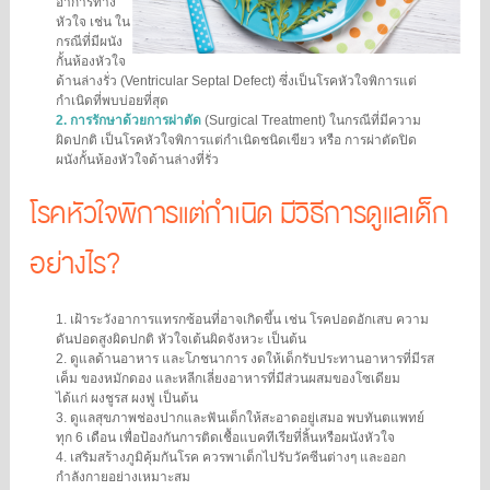
อาการทาง
หัวใจ เช่น ใน
กรณีที่มีผนัง
กั้นห้องหัวใจ
ด้านล่างรั่ว (Ventricular Septal Defect) ซึ่งเป็นโรคหัวใจพิการแต่
กำเนิดที่พบบ่อยที่สุด
2.
การรักษาด้วยการผ่าตัด
(Surgical Treatment) ในกรณีที่มีความ
ผิดปกติ เป็นโรคหัวใจพิการแต่กำเนิดชนิดเขียว หรือ การผ่าตัดปิด
ผนังกั้นห้องหัวใจด้านล่างที่รั่ว
โรคหัวใจพิการแต่กำเนิด มีวิธีการดูแลเด็ก
อย่างไร?
1.
เฝ้าระวังอาการแทรกซ้อนที่อาจเกิดขึ้น เช่น โรคปอดอักเสบ ความ
ดันปอดสูงผิดปกติ หัวใจเต้นผิดจังหวะ เป็นต้น
2.
ดูแลด้านอาหาร และโภชนาการ งดให้เด็กรับประทานอาหารที่มีรส
เค็ม ของหมักดอง และหลีกเลี่ยงอาหารที่มีส่วนผสมของโซเดียม
ได้แก่ ผงชูรส ผงฟู เป็นต้น
3.
ดูแลสุขภาพช่องปากและฟันเด็กให้สะอาดอยู่เสมอ พบทันตแพทย์
ทุก 6 เดือน เพื่อป้องกันการติดเชื้อแบคทีเรียที่ลิ้นหรือผนังหัวใจ
4.
เสริมสร้างภูมิคุ้มกันโรค ควรพาเด็กไปรับวัคซีนต่างๆ และออก
กำลังกายอย่างเหมาะสม