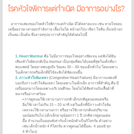
โรคหัวใจพิการแต่กำเนิด มีอาการอย่างไร?
อาการแสดงของโรคหัวใจพิการแต่กำเนิด มีได้หลายแบบ เช่น หายใจหอบ
เหนื่อยง่ายเวลาออกกำลังกาย เลี้ยงไม่โต หน้าอกโป่ง เขียว ใจสั่น เจ็บหน้าอก
เป็นลม เป็นต้น ซึ่งอาจสรุปอาการสำคัญได้ดังต่อไปนี้
1.
Heart Murmur
คือ ไม่มีอาการของโรคอย่างชัดเจน แต่ฟังได้ยิน
เสียงหัวใจผิดปกติเป็น murmur เป็นกลุ่มที่พบได้บ่อยที่สุดในเด็กที่มา
พบแพทย์ โดยอาจพบสูงถึง ร้อยละ 30 – 60 ของเด็กทั่วไป โดยเฉพาะ
ในเด็กทารกหรือเด็กที่มีไข้จะฟังได้ชัดเจนขึ้น
2.
ภาวะหัวใจล้มเหลว
(Congestive Heart Failure) มีอาการแสดงที่
บอกถึงภาวะหัวใจล้มเหลว โดยเฉพาะในเด็กเล็ก อาการที่สำคัญ คือ มี
เหงื่อออกมากโดยเฉพาะบริเวณศีรษะ โดยไม่ได้สัดส่วนกับเสื้อผ้าที่
หนาหรืออากาศร้อน
•
การดูดนมใช้เวลานานกว่าปกติ เด็กปกติดูดนมหมดหรือ
อิ่มใช้เวลาไม่เกิน 15 – 20 นาที แต่ในเด็กที่มีภาวะหัวใจล้ม
เหลวจะใช้เวลานานกว่า หรืออาจใช้เวลาปกติแต่ปริมาณ
นมน้อยเกินไป (เด็กเล็กอายุน้อยกว่า 1 ปี ปกติควรดูดนมต่อ
มื้อ จำนวนเป็นออนซ์เท่ากับน้ำหนักตัวเป็นกิโลกรัม ตัวอย่าง
เช่น เด็กน้ำหนัก 4 กิโลกรัม ควรดูดนมได้มื้อละ 4 ออนซ์ ทุก
4 ชั่วโมง)