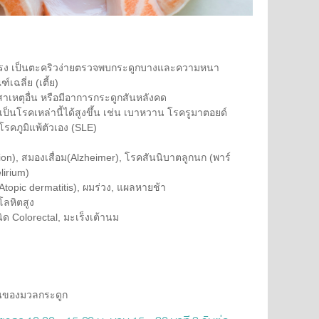
อยมีแรง เป็นตะคริวง่ายตรวจพบกระดูกบางและความหนา
เฉลี่ย (เตี้ย)
าเหตุอื่น หรือมีอาการกระดูกสันหลังคด
สเป็นโรคเหล่านี้ได้สูงขึ้น เช่น เบาหวาน โรครูมาตอยด์
โรคภูมิแพ้ตัวเอง (SLE)
on), สมองเสื่อม(Alzheimer), โรคสันนิบาตลูกนก (พาร์
lirium)
Atopic dermatitis), ผมร่วง, แผลหายช้า
ลหิตสูง
ด Colorectal, มะเร็งเต้านม
่นของมวลกระดูก