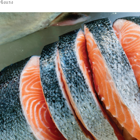
แข็งแรง