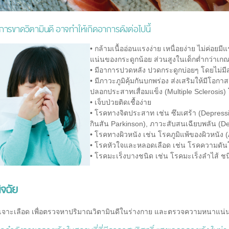
ารขาดวิตามินดี อาจทำให้เกิดอาการดังต่อไปนี้
•
กล้ามเนื้ออ่อนแรงง่าย เหนื่อยง่าย ไม่ค่
แน่นของกระดูกน้อย ส่วนสูงในเด็กต่ำกว่าเกณฑ์
•
มีอาการปวดหลัง ปวดกระดูกบ่อยๆ โดยไม่มีส
•
มีภาวะภูมิคุ้มกันบกพร่อง ส่งเสริมให้มีโอกา
ปลอกประสาทเสื่อมแข็ง (Multiple Sclerosis) 
•
เจ็บป่วยติดเชื้อง่าย
•
โรคทางจิตประสาท เช่น ซึมเศร้า (Depressi
กินสัน Parkinson), ภาวะสับสนเฉียบพลัน (De
•
โรคทางผิวหนัง เช่น โรคภูมิแพ้ของผิวหนัง (
•
โรคหัวใจและหลอดเลือด เช่น โรคความดันโ
•
โรคมะเร็งบางชนิด เช่น โรคมะเร็งลำไส้ ชนิ
ิจฉัย
จาะเลือด เพื่อตรวจหาปริมาณวิตามินดีในร่างกาย และตรวจความหนาแน