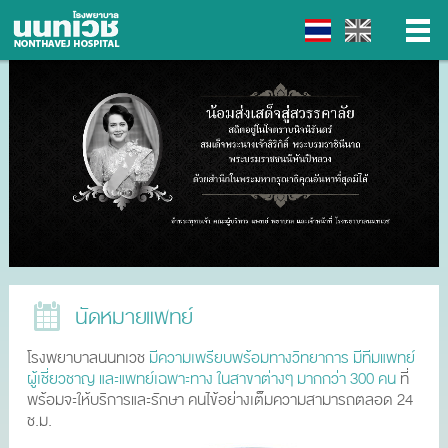
▼
▼
▼
▼
นัดหมายแพทย์
โรงพยาบาลนนทเวช
มีความเพรียบพร้อมทางวิทยาการ มีทีมแพทย์
ผู้เชี่ยวชาญ และแพทย์เฉพาะทาง ในสาขาต่างๆ มากกว่า 300 คน
ที่
พร้อมจะให้บริการและรักษา คนไข้อย่างเต็มความสามารถตลอด 24
ช.ม.